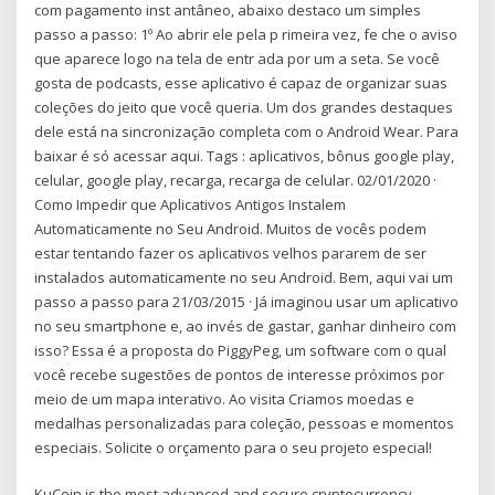
com pagamento inst antâneo, abaixo destaco um simples
passo a passo: 1º Ao abrir ele pela p rimeira vez, fe che o aviso
que aparece logo na tela de entr ada por um a seta. Se você
gosta de podcasts, esse aplicativo é capaz de organizar suas
coleções do jeito que você queria. Um dos grandes destaques
dele está na sincronização completa com o Android Wear. Para
baixar é só acessar aqui. Tags : aplicativos, bônus google play,
celular, google play, recarga, recarga de celular. 02/01/2020 ·
Como Impedir que Aplicativos Antigos Instalem
Automaticamente no Seu Android. Muitos de vocês podem
estar tentando fazer os aplicativos velhos pararem de ser
instalados automaticamente no seu Android. Bem, aqui vai um
passo a passo para 21/03/2015 · Já imaginou usar um aplicativo
no seu smartphone e, ao invés de gastar, ganhar dinheiro com
isso? Essa é a proposta do PiggyPeg, um software com o qual
você recebe sugestões de pontos de interesse próximos por
meio de um mapa interativo. Ao visita Criamos moedas e
medalhas personalizadas para coleção, pessoas e momentos
especiais. Solicite o orçamento para o seu projeto especial!
KuCoin is the most advanced and secure cryptocurrency