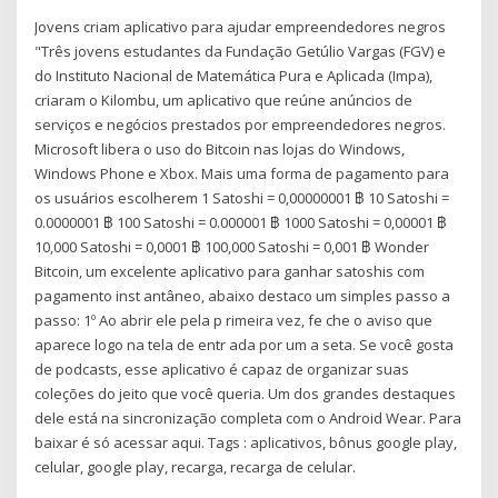
Jovens criam aplicativo para ajudar empreendedores negros
"Três jovens estudantes da Fundação Getúlio Vargas (FGV) e
do Instituto Nacional de Matemática Pura e Aplicada (Impa),
criaram o Kilombu, um aplicativo que reúne anúncios de
serviços e negócios prestados por empreendedores negros.
Microsoft libera o uso do Bitcoin nas lojas do Windows,
Windows Phone e Xbox. Mais uma forma de pagamento para
os usuários escolherem 1 Satoshi = 0,00000001 ฿ 10 Satoshi =
0.0000001 ฿ 100 Satoshi = 0.000001 ฿ 1000 Satoshi = 0,00001 ฿
10,000 Satoshi = 0,0001 ฿ 100,000 Satoshi = 0,001 ฿ Wonder
Bitcoin, um excelente aplicativo para ganhar satoshis com
pagamento inst antâneo, abaixo destaco um simples passo a
passo: 1º Ao abrir ele pela p rimeira vez, fe che o aviso que
aparece logo na tela de entr ada por um a seta. Se você gosta
de podcasts, esse aplicativo é capaz de organizar suas
coleções do jeito que você queria. Um dos grandes destaques
dele está na sincronização completa com o Android Wear. Para
baixar é só acessar aqui. Tags : aplicativos, bônus google play,
celular, google play, recarga, recarga de celular.