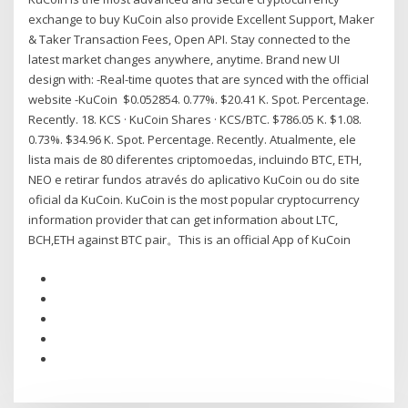
exchange to buy KuCoin also provide Excellent Support, Maker
& Taker Transaction Fees, Open API. Stay connected to the
latest market changes anywhere, anytime. Brand new UI
design with: -Real-time quotes that are synced with the official
website -KuCoin $0.052854. 0.77%. $20.41 K. Spot. Percentage.
Recently. 18. KCS · KuCoin Shares · KCS/BTC. $786.05 K. $1.08.
0.73%. $34.96 K. Spot. Percentage. Recently. Atualmente, ele
lista mais de 80 diferentes criptomoedas, incluindo BTC, ETH,
NEO e retirar fundos através do aplicativo KuCoin ou do site
oficial da KuCoin. KuCoin is the most popular cryptocurrency
information provider that can get information about LTC,
BCH,ETH against BTC pair。This is an official App of KuCoin