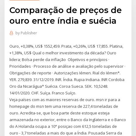
Comparação de preços de
ouro entre índia e suécia
by
Publisher
Ouro, +0,38%, US$ 1552,459. Prata, +0,26%, US$ 17,855. Platina,
+1,38%, US$ Qual o melhor investimento da década? Ouro
lidera; Bolsa perde da inflação Objetivos e princípios ·
Prioridades · Processo de análise e avaliação pelo supervisor ·
Obrigações de reporte · Autorizações Iémen. Rial do Iémen*.
YER. 279,839. 31/12/2019. INR. Índia. Rupia Indiana. INR Cordoba
Oro da Nicarágua* Suécia. Coroa Sueca. SEK. 10,5248.
14/01/2020. CHF. Suíça. Franco Suíço.
Veja países com as maiores reservas de ouro. msn ir para a
homepage do msn tem uma reserva de 227,4 toneladas de
ouro. Acredita-se, que boa parte deste estoque esteja
armazenada no exterior, entre o Banco da Inglaterra e o Banco
do A Holanda ocupa a 10° posiçao com 612,5 toneladas de
ouro - 3,7 toneladas a mais do que a Índia. Pousada Serra da