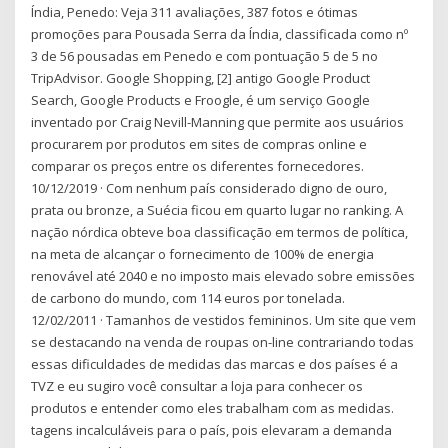
Índia, Penedo: Veja 311 avaliações, 387 fotos e ótimas
promoções para Pousada Serra da Índia, classificada como nº
3 de 56 pousadas em Penedo e com pontuação 5 de 5 no
TripAdvisor. Google Shopping, [2] antigo Google Product
Search, Google Products e Froogle, é um serviço Google
inventado por Craig Nevill-Manning que permite aos usuários
procurarem por produtos em sites de compras online e
comparar os preços entre os diferentes fornecedores.
10/12/2019 · Com nenhum país considerado digno de ouro,
prata ou bronze, a Suécia ficou em quarto lugar no ranking. A
nação nórdica obteve boa classificação em termos de política,
na meta de alcançar o fornecimento de 100% de energia
renovável até 2040 e no imposto mais elevado sobre emissões
de carbono do mundo, com 114 euros por tonelada.
12/02/2011 · Tamanhos de vestidos femininos. Um site que vem
se destacando na venda de roupas on-line contrariando todas
essas dificuldades de medidas das marcas e dos países é a
TVZ e eu sugiro você consultar a loja para conhecer os
produtos e entender como eles trabalham com as medidas.
tagens incalculáveis para o país, pois elevaram a demanda