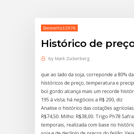
Bennetts32976
Histórico de preço
by
Mark Zuckerberg
que ao lado da soja, correponde a 80% da
históricos de preço, temperatura e precip
boi gordo alcança mais um recorde históri
195 à vista; há negócios a R$ 200, diz
Analise o histórico das cotações agrícol
R$74,50. Milho: R$38,00. Trigo Ph78 Safra 
temporais, realizada com base no históri
soja e de declínio de preços do feijão. V