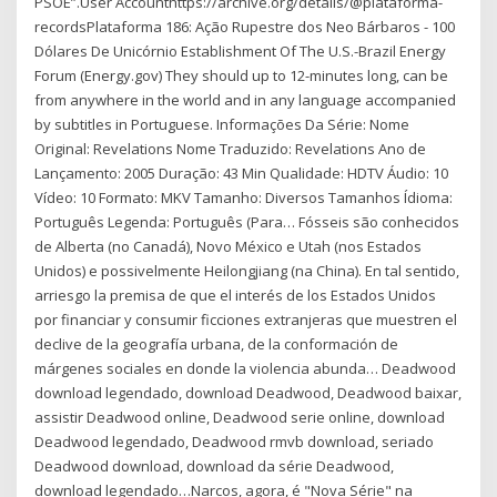
PSOE”.User Accounthttps://archive.org/details/@plataforma-
recordsPlataforma 186: Ação Rupestre dos Neo Bárbaros - 100
Dólares De Unicórnio Establishment Of The U.S.-Brazil Energy
Forum (Energy.gov) They should up to 12-minutes long, can be
from anywhere in the world and in any language accompanied
by subtitles in Portuguese. Informações Da Série: Nome
Original: Revelations Nome Traduzido: Revelations Ano de
Lançamento: 2005 Duração: 43 Min Qualidade: HDTV Áudio: 10
Vídeo: 10 Formato: MKV Tamanho: Diversos Tamanhos Ídioma:
Português Legenda: Português (Para… Fósseis são conhecidos
de Alberta (no Canadá), Novo México e Utah (nos Estados
Unidos) e possivelmente Heilongjiang (na China). En tal sentido,
arriesgo la premisa de que el interés de los Estados Unidos
por financiar y consumir ficciones extranjeras que muestren el
declive de la geografía urbana, de la conformación de
márgenes sociales en donde la violencia abunda… Deadwood
download legendado, download Deadwood, Deadwood baixar,
assistir Deadwood online, Deadwood serie online, download
Deadwood legendado, Deadwood rmvb download, seriado
Deadwood download, download da série Deadwood,
download legendado…Narcos, agora, é "Nova Série" na