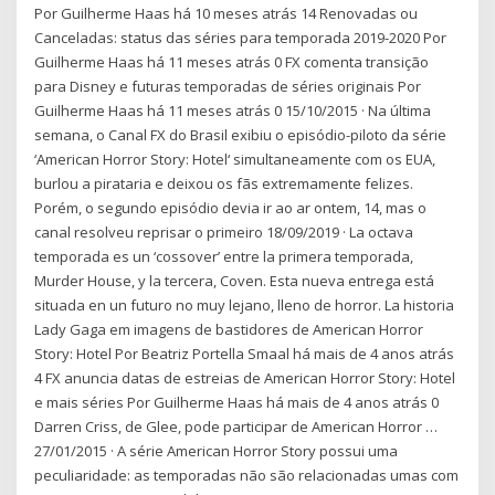
Por Guilherme Haas há 10 meses atrás 14 Renovadas ou
Canceladas: status das séries para temporada 2019-2020 Por
Guilherme Haas há 11 meses atrás 0 FX comenta transição
para Disney e futuras temporadas de séries originais Por
Guilherme Haas há 11 meses atrás 0 15/10/2015 · Na última
semana, o Canal FX do Brasil exibiu o episódio-piloto da série
‘American Horror Story: Hotel‘ simultaneamente com os EUA,
burlou a pirataria e deixou os fãs extremamente felizes.
Porém, o segundo episódio devia ir ao ar ontem, 14, mas o
canal resolveu reprisar o primeiro 18/09/2019 · La octava
temporada es un ‘cossover’ entre la primera temporada,
Murder House, y la tercera, Coven. Esta nueva entrega está
situada en un futuro no muy lejano, lleno de horror. La historia
Lady Gaga em imagens de bastidores de American Horror
Story: Hotel Por Beatriz Portella Smaal há mais de 4 anos atrás
4 FX anuncia datas de estreias de American Horror Story: Hotel
e mais séries Por Guilherme Haas há mais de 4 anos atrás 0
Darren Criss, de Glee, pode participar de American Horror …
27/01/2015 · A série American Horror Story possui uma
peculiaridade: as temporadas não são relacionadas umas com