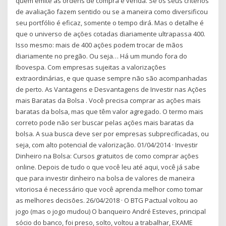
quem emite as ordens de compra e venda. Se os seus critérios
de avaliação fazem sentido ou se a maneira como diversificou
seu portfólio é eficaz, somente o tempo dirá. Mas o detalhe é
que o universo de ações cotadas diariamente ultrapassa 400.
Isso mesmo: mais de 400 ações podem trocar de mãos
diariamente no pregão. Ou seja… Há um mundo fora do
Ibovespa. Com empresas sujeitas a valorizações
extraordinárias, e que quase sempre não são acompanhadas
de perto. As Vantagens e Desvantagens de Investir nas Ações
mais Baratas da Bolsa . Você precisa comprar as ações mais
baratas da bolsa, mas que têm valor agregado. O termo mais
correto pode não ser buscar pelas ações mais baratas da
bolsa. A sua busca deve ser por empresas subprecificadas, ou
seja, com alto potencial de valorização. 01/04/2014 · Investir
Dinheiro na Bolsa: Cursos gratuitos de como comprar ações
online. Depois de tudo o que você leu até aqui, você já sabe
que para investir dinheiro na bolsa de valores de maneira
vitoriosa é necessário que você aprenda melhor como tomar
as melhores decisões. 26/04/2018 · O BTG Pactual voltou ao
jogo (mas o jogo mudou) O banqueiro André Esteves, principal
sócio do banco, foi preso, solto, voltou a trabalhar, EXAME