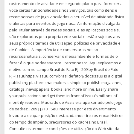
rastreamento de atividade em segundo plano para fornecer a
você certas funcionalidades nos Serviços, tais como itens e
recompensas de jogo vinculados a seu nível de atividade física
e alertas para eventos do jogo nas… A informação divulgada
pelo Titular através de redes sociais, e as aplicações sociais,
são exploradas pela própria rede social e estão sujeitos aos
seus próprios termos de utilização, políticas de privacidade e
de Cookies. A importância de conservaros nosso
recursosnaturais, conservar o meioambiente e formas de o
fazer é o que podeesperare…rarconnosco. Aquiexplicamos o
motivo com no campo.Brasil de Fato RJ - 209 by Brasil de Fato -
RJ - Issuuhttps://issuu.com/brasildefatorj/docsIssuu is a digital
publishing platform that makes it simple to publish magazines,
catalogs, newspapers, books, and more online. Easily share
your publications and get them in front of Issuu’s millions of
monthly readers. Machado de Assis era apaixonado pelo jogo
de xadrez. [209 ] [210 ] Seu interesse por este divertimento
levou-o a ocupar posição destacada nos círculos enxadrísticos
do tempo do Império, precursores do xadrez no Brasil.
Consulte os termos e condições de utilização do Web site da