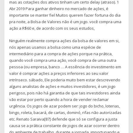
mas as cotações dos ativos tinham um certo delay (atraso). 1
Abr 2019 Para ganhar dinheiro no mercado de ações, é
importante se manter fiel Muitos querem fazer fortuna do dia
pra noite, a Bolsa de Valores não é um jogo. você compra uma
ação a R$60 e, de acordo com os seus estudos,
Ninguém realmente compra ações da bolsa de valores em si,
nós apenas usamos a bolsa como uma espécie de
intermediário para a compra de ações porque na prática,
quando você compra uma ação, você compra de uma outra
pessoa (ou empresa, banco … A essência do investimento em
valor é comprar ações a preços inferiores ao seu valor
intrínseco. sábado, Ele poderia muito bem estar descrevendo
alguns analistas de ações e muitos investidores, é um jogo
perigoso, pois não há garantia de que tais investidores ainda
vão estar por perto quando a hora de vender reclamar
urgência. Os jogos de azar podem ser: jogo do bicho, loterias,
bingo, roleta, bacará, de cartas, dominó, rifas não autorizadas
etc. Renato Saraiva[87] defende que só se configura a justa
causa se a prática constante de jogos de azar ocorrer dentro
do ambiente de trabalho, durante a jornada, importunando e