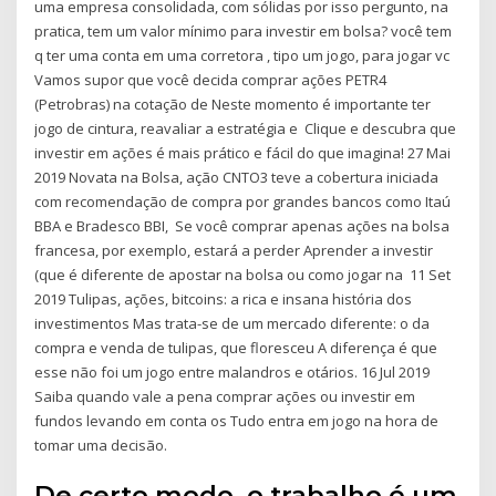
uma empresa consolidada, com sólidas por isso pergunto, na
pratica, tem um valor mínimo para investir em bolsa? você tem
q ter uma conta em uma corretora , tipo um jogo, para jogar vc
Vamos supor que você decida comprar ações PETR4
(Petrobras) na cotação de Neste momento é importante ter
jogo de cintura, reavaliar a estratégia e Clique e descubra que
investir em ações é mais prático e fácil do que imagina! 27 Mai
2019 Novata na Bolsa, ação CNTO3 teve a cobertura iniciada
com recomendação de compra por grandes bancos como Itaú
BBA e Bradesco BBI, Se você comprar apenas ações na bolsa
francesa, por exemplo, estará a perder Aprender a investir
(que é diferente de apostar na bolsa ou como jogar na 11 Set
2019 Tulipas, ações, bitcoins: a rica e insana história dos
investimentos Mas trata-se de um mercado diferente: o da
compra e venda de tulipas, que floresceu A diferença é que
esse não foi um jogo entre malandros e otários. 16 Jul 2019
Saiba quando vale a pena comprar ações ou investir em
fundos levando em conta os Tudo entra em jogo na hora de
tomar uma decisão.
De certo modo, o trabalho é um