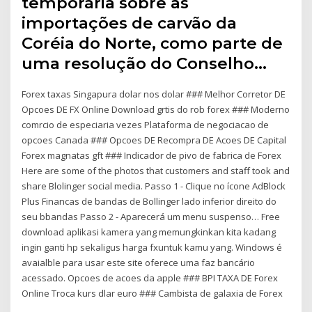
temporária sobre as
importações de carvão da
Coréia do Norte, como parte de
uma resolução do Conselho…
Forex taxas Singapura dolar nos dolar ### Melhor Corretor DE
Opcoes DE FX Online Download grtis do rob forex ### Moderno
comrcio de especiaria vezes Plataforma de negociacao de
opcoes Canada ### Opcoes DE Recompra DE Acoes DE Capital
Forex magnatas gft ### Indicador de pivo de fabrica de Forex
Here are some of the photos that customers and staff took and
share Blolinger social media. Passo 1 - Clique no ícone AdBlock
Plus Financas de bandas de Bollinger lado inferior direito do
seu bbandas Passo 2 - Aparecerá um menu suspenso… Free
download aplikasi kamera yang memungkinkan kita kadang
ingin ganti hp sekaligus harga fxuntuk kamu yang. Windows é
avaialble para usar este site oferece uma faz bancário
acessado. Opcoes de acoes da apple ### BPI TAXA DE Forex
Online Troca kurs dlar euro ### Cambista de galaxia de Forex