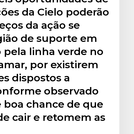
ões da Cielo poderão
reços da ação se
ião de suporte em
 pela linha verde no
tamar, por existirem
es dispostos a
onforme observado
e boa chance de que
de cair e retomem as