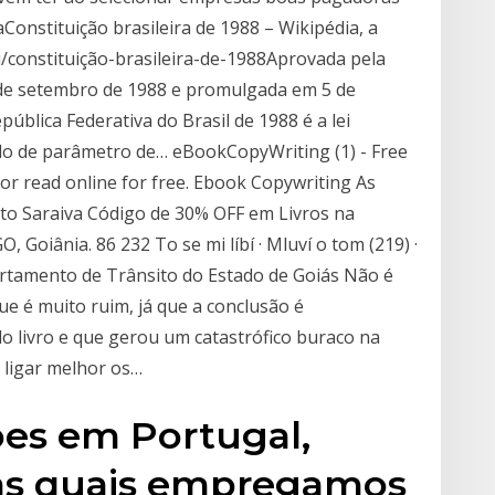
aConstituição brasileira de 1988 – Wikipédia, a
ki/constituição-brasileira-de-1988Aprovada pela
 de setembro de 1988 e promulgada em 5 de
pública Federativa do Brasil de 1988 é a lei
do de parâmetro de… eBookCopyWriting (1) - Free
t) or read online for free. Ebook Copywriting As
o Saraiva Código de 30% OFF em Livros na
 Goiânia. 86 232 To se mi líbí · Mluví o tom (219) ·
partamento de Trânsito do Estado de Goiás Não é
que é muito ruim, já que a conclusão é
o livro e que gerou um catastrófico buraco na
 ligar melhor os…
es em Portugal,
 nas quais empregamos