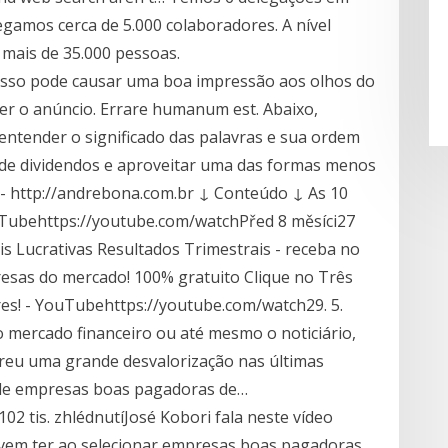
egamos cerca de 5.000 colaboradores. A nível
 mais de 35.000 pessoas.
 isso pode causar uma boa impressão aos olhos do
! Ver o anúncio. Errare humanum est. Abaixo,
 entender o significado das palavras e sua ordem
 de dividendos e aproveitar uma das formas menos
 - http://andrebona.com.br ↓ Conteúdo ↓ As 10
uTubehttps://youtube.com/watchPřed 8 měsíci27
is Lucrativas Resultados Trimestrais - receba no
resas do mercado! 100% gratuito Clique no Três
ores! - YouTubehttps://youtube.com/watch29. 5.
 mercado financeiro ou até mesmo o noticiário,
freu uma grande desvalorização nas últimas
 de empresas boas pagadoras de…
2 tis. zhlédnutíJosé Kobori fala neste vídeo
evem ter ao selecionar empresas boas pagadoras