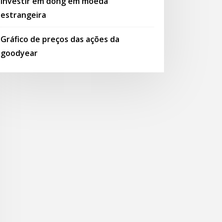
Investir em dong em moeda
estrangeira
Gráfico de preços das ações da
goodyear