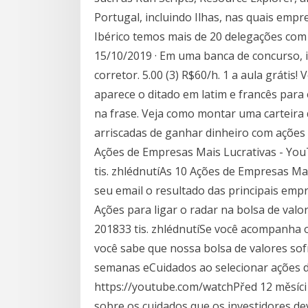
Portugal, incluindo Ilhas, nas quais empr
Ibérico temos mais de 20 delegações com
15/10/2019 · Em uma banca de concurso,
corretor. 5.00 (3) R$60/h. 1 a aula grátis
aparece o ditado em latim e francês para
na frase. Veja como montar uma carteira
arriscadas de ganhar dinheiro com ações
Ações de Empresas Mais Lucrativas - Yo
tis. zhlédnutíAs 10 Ações de Empresas Ma
seu email o resultado das principais emp
Ações para ligar o radar na bolsa de val
201833 tis. zhlédnutíSe você acompanha o
você sabe que nossa bolsa de valores so
semanas eCuidados ao selecionar ações
https://youtube.com/watchPřed 12 měsíci10
sobre os cuidados que os investidores d