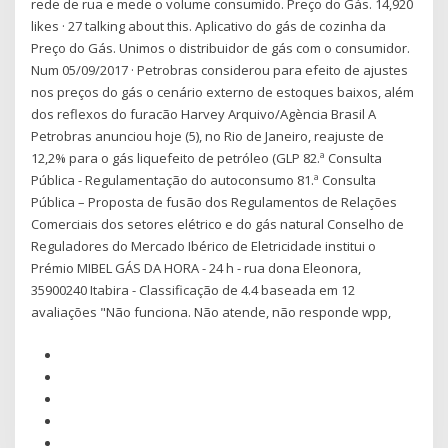
rede de rua e mede o volume consumido. Preço do Gás. 14,920
likes · 27 talking about this. Aplicativo do gás de cozinha da
Preço do Gás. Unimos o distribuidor de gás com o consumidor.
Num 05/09/2017 · Petrobras considerou para efeito de ajustes
nos preços do gás o cenário externo de estoques baixos, além
dos reflexos do furacão Harvey Arquivo/Agència Brasil A
Petrobras anunciou hoje (5), no Rio de Janeiro, reajuste de
12,2% para o gás liquefeito de petróleo (GLP 82.ª Consulta
Pública - Regulamentação do autoconsumo 81.ª Consulta
Pública – Proposta de fusão dos Regulamentos de Relações
Comerciais dos setores elétrico e do gás natural Conselho de
Reguladores do Mercado Ibérico de Eletricidade institui o
Prémio MIBEL GÁS DA HORA - 24 h - rua dona Eleonora,
35900240 Itabira - Classificação de 4.4 baseada em 12
avaliações "Não funciona. Não atende, não responde wpp,