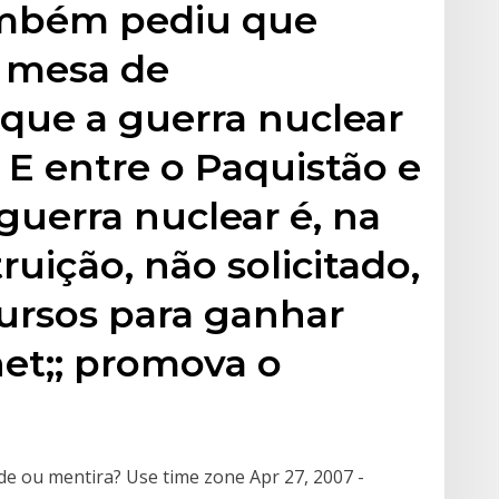
também pediu que
à mesa de
que a guerra nuclear
E entre o Paquistão e
 guerra nuclear é, na
uição, não solicitado,
rsos para ganhar
net;; promova o
e ou mentira? Use time zone Apr 27, 2007 -