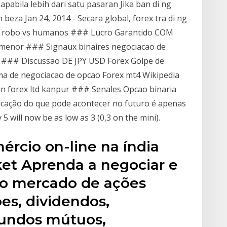
apabila lebih dari satu pasaran Jika ban di ng
eza Jan 24, 2014 - Secara global, forex tra di ng
ex robo vs humanos ### Lucro Garantido COM
 menor ### Signaux binaires negociacao de
 ### Discussao DE JPY USD Forex Golpe de
ma de negociacao de opcao Forex mt4 Wikipedia
n forex ltd kanpur ### Senales Opcao binaria
icação do que pode acontecer no futuro é apenas
5 will now be as low as 3 (0,3 on the mini).
rcio on-line na índia
et Aprenda a negociar e
 o mercado de ações
es, dividendos,
Fundos mútuos,