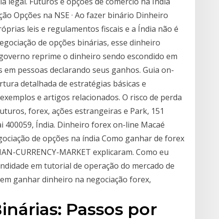
a legal. Futuros e opções de comércio na Índia
ção Opções na NSE · Ao fazer binário Dinheiro
róprias leis e regulamentos fiscais e a Índia não é
egociação de opções binárias, esse dinheiro
 O governo reprime o dinheiro sendo escondido em
es em pessoas declarando seus ganhos. Guia on-
tura detalhada de estratégias básicas e
, exemplos e artigos relacionados. O risco de perda
uturos, forex, ações estrangeiras e Park, 151
 400059, Índia. Dinheiro forex on-line Macaé
gociação de opções na índia Como ganhar de forex
INDIAN-CURRENCY-MARKET explicaram. Como eu
ndidade em tutorial de operação do mercado de
 em ganhar dinheiro na negociação forex,
nárias: Passos por